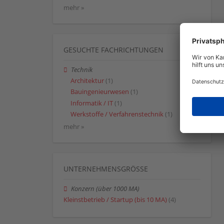
mehr »
GESUCHTE FACHRICHTUNGEN
Technik
Architektur
(1)
Bauingenieurwesen
(1)
Informatik / IT
(1)
Werkstoffe / Verfahrenstechnik
(1)
mehr »
UNTERNEHMENSGRÖSSE
Konzern (über 1000 MA)
Kleinstbetrieb / Startup (bis 10 MA)
(4)