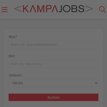
Was?
Wo?
Umkreis