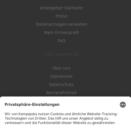
Arbeitgeber Startseite
Preise
Stellenanzeigen verwalten
Mein Firmenprofil
FAQ
ÜBER KAMPAJOBS
Über uns
Impressum
Datenschutz
Barrierefreiheit
Nutzungsbestimmungen
Campajobs Romandie
Kampahire
Kampagnenforum