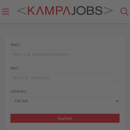
Was?
Wo?
Umkreis