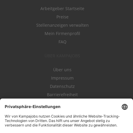
Arbeitgeber Startseite
Preise
Stellenanzeigen verwalten
Mein Firmenprofil
FAQ
ÜBER KAMPAJOBS
Über uns
Impressum
Datenschutz
Barrierefreiheit
Nutzungsbestimmungen
Campajobs Romandie
Kampahire
Kampagnenforum