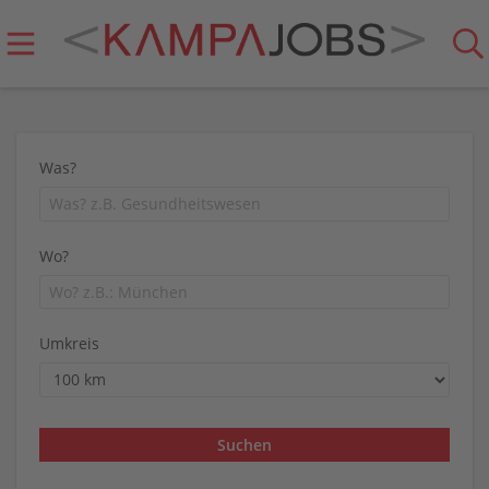
Was?
Wo?
Umkreis