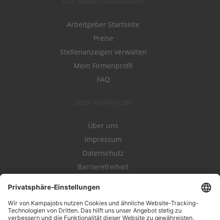
FÜR ARBEITGEBERINNEN
Arbeitgeber Startseite
Preise
Stellenanzeigen verwalten
Mein Firmenprofil
FAQ
ÜBER KAMPAJOBS
Über uns
Impressum
Datenschutz
Barrierefreiheit
Nutzungsbestimmungen
Campajobs Romandie
Kampahire