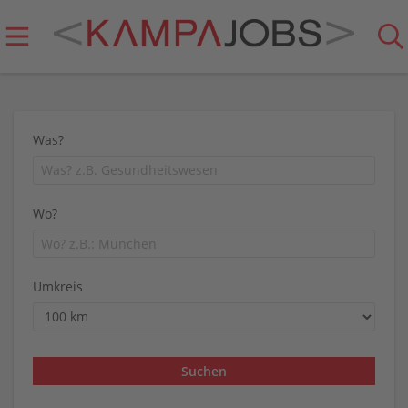
Was?
Wo?
Umkreis