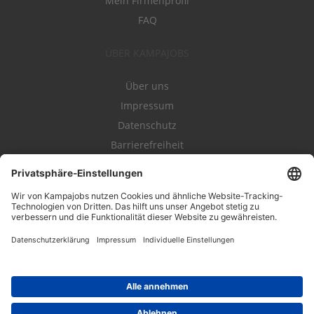
Mein Firmenprofil
FAQ
ÜBER KAMPAJOBS
Über uns
Impressum
Datenschutz
Barrierefreiheit
Nutzungsbestimmungen
Campajobs Romandie
Kampahire
Kampagnenforum
LeadNow