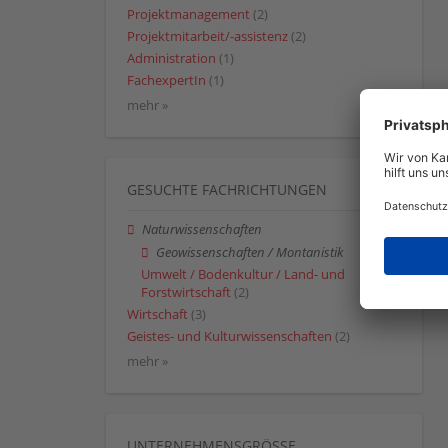
Projektmanagement
(2)
Projektmitarbeit/-assistenz
(2)
Administration
(1)
FachexpertIn
(1)
mehr »
GESUCHTE FACHRICHTUNGEN
Naturwissenschaften
Geowissenschaften / Montanistik
Umwelt / Bodenkultur / Land- und
Forstwirtschaft
(2)
Wirtschaft
(3)
Geistes- und Kulturwissenschaften
(2)
mehr »
UNTERNEHMENSGRÖSSE