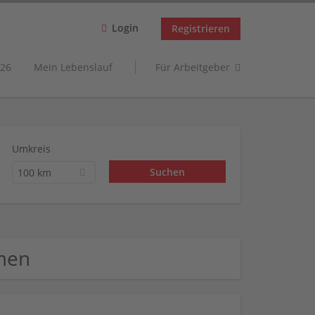
Login
Registrieren
26
Mein Lebenslauf
Für Arbeitgeber
Umkreis
100 km
men