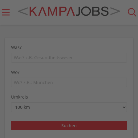
Was?
Wo?
Umkreis