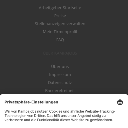
Arbeitgeber Startseite
Preise
Stellenanzeigen verwalten
Mein Firmenprofil
FAQ
ÜBER KAMPAJOBS
Über uns
Impressum
Datenschutz
Barrierefreiheit
Nutzungsbestimmungen
Campajobs Romandie
Kampahire
Kampagnenforum