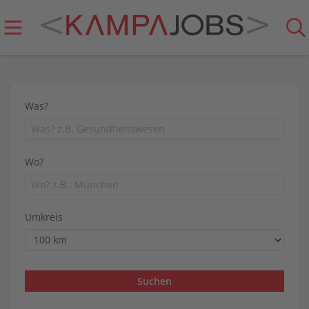
Was?
Wo?
Umkreis