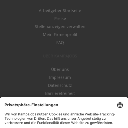
Arbeitgeber Startseite
Preise
Stellenanzeigen verwalten
Mein Firmenprofil
FAQ
ÜBER KAMPAJOBS
Über uns
Impressum
Datenschutz
Barrierefreiheit
Nutzungsbestimmungen
Campajobs Romandie
Kampahire
Kampagnenforum