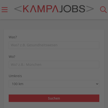
Was?
Wo?
Umkreis