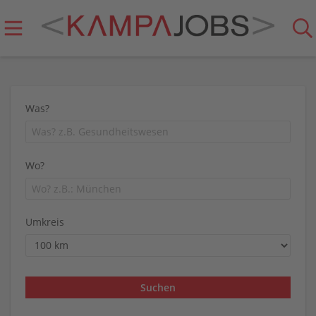
Was?
Wo?
Umkreis