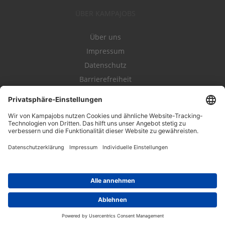
ÜBER KAMPAJOBS
Über uns
Impressum
Datenschutz
Barrierefreiheit
Nutzungsbestimmungen
Campajobs Romandie
Kampahire
Kampagnenforum
LeadNow
© 2004-2019 Kampajobs GmbH. Alle Rechte vorbehalten