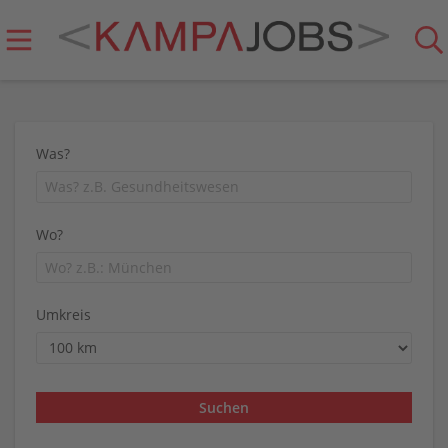
Was?
Wo?
Umkreis