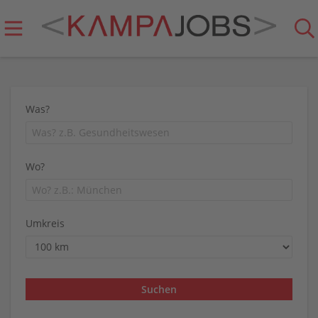
Was?
Wo?
Umkreis