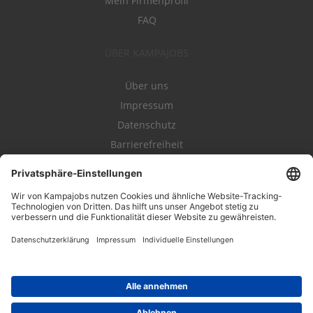
Mein Firmenprofil
FAQ
ÜBER KAMPAJOBS
Über uns
Impressum
Datenschutz
Barrierefreiheit
Nutzungsbestimmungen
Campajobs Romandie
Kampahire
Kampagnenforum
LeadNow