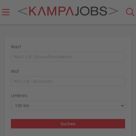
Was?
Wo?
Umkreis