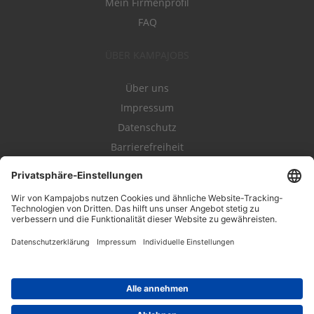
Mein Firmenprofil
FAQ
ÜBER KAMPAJOBS
Über uns
Impressum
Datenschutz
Barrierefreiheit
Nutzungsbestimmungen
Campajobs Romandie
Kampahire
Kampagnenforum
LeadNow