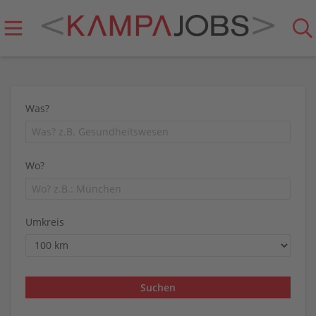
Was?
Wo?
Umkreis