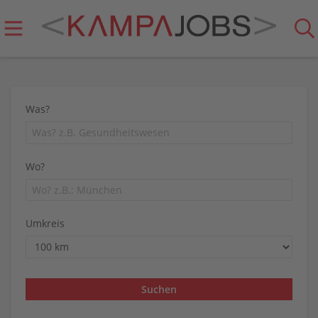
Was?
Wo?
Umkreis