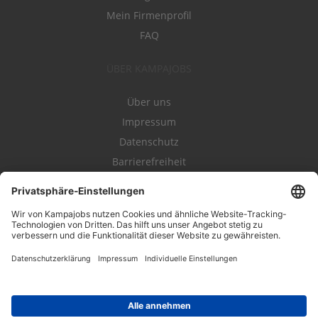
Mein Firmenprofil
FAQ
ÜBER KAMPAJOBS
Über uns
Impressum
Datenschutz
Barrierefreiheit
Nutzungsbestimmungen
Campajobs Romandie
Kampahire
Kampagnenforum
LeadNow