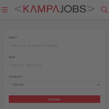
Was?
Wo?
Umkreis