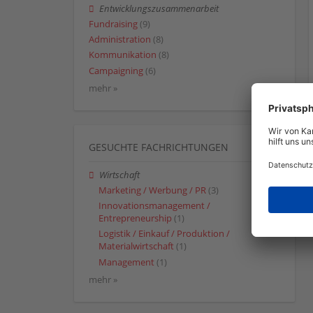
Entwicklungszusammenarbeit
Fundraising
(9)
Administration
(8)
Kommunikation
(8)
Campaigning
(6)
mehr »
GESUCHTE FACHRICHTUNGEN
Wirtschaft
Marketing / Werbung / PR
(3)
Innovationsmanagement /
Entrepreneurship
(1)
Logistik / Einkauf / Produktion /
Materialwirtschaft
(1)
Management
(1)
mehr »