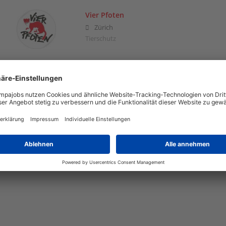
Vier Pfoten
Zürich
Tierschutz