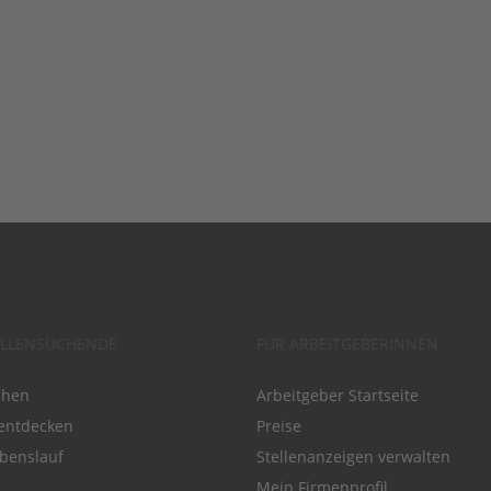
ELLENSUCHENDE
FÜR ARBEITGEBERINNEN
chen
Arbeitgeber Startseite
entdecken
Preise
benslauf
Stellenanzeigen verwalten
Mein Firmenprofil