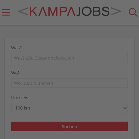
Was?
Wo?
Umkreis