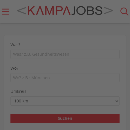
Was?
Wo?
Umkreis