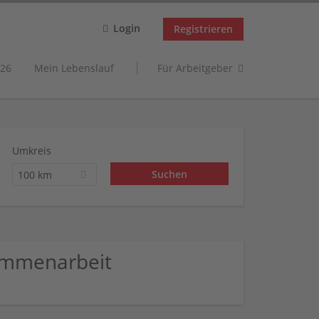
Login
Registrieren
26
Mein Lebenslauf
Für Arbeitgeber
Umkreis
100 km
ammenarbeit