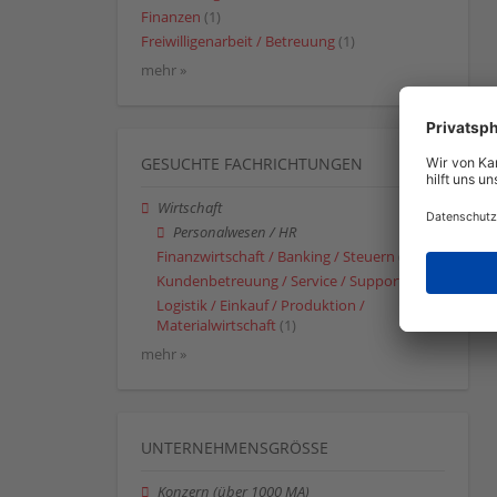
Finanzen
(1)
Freiwilligenarbeit / Betreuung
(1)
mehr »
GESUCHTE FACHRICHTUNGEN
Wirtschaft
Personalwesen / HR
Finanzwirtschaft / Banking / Steuern
(1)
Kundenbetreuung / Service / Support
(1)
Logistik / Einkauf / Produktion /
Materialwirtschaft
(1)
mehr »
UNTERNEHMENSGRÖSSE
Konzern (über 1000 MA)