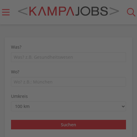
Was?
Wo?
Umkreis