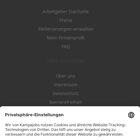
Arbeitgeber Startseite
Preise
Stellenanzeigen verwalten
Mein Firmenprofil
FAQ
ÜBER KAMPAJOBS
Über uns
Impressum
Datenschutz
Barrierefreiheit
Nutzungsbestimmungen
Campajobs Romandie
Kampahire
Kampagnenforum