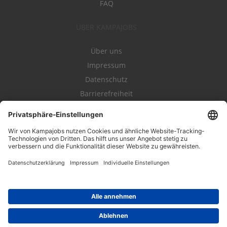
FAQ
ÜBER KAMPAJOBS
Über uns
Impressum
Datenschutz
Barrierefreiheit
Nutzungsbestimmungen
Campajobs Romandie
Kampahire
Kampagnenforum
LeadNow