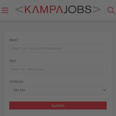
Was?
Wo?
Umkreis