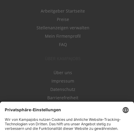
Arbeitgeber Startseite
Preise
Stellenanzeigen verwalten
Mein Firmenprofil
FAQ
ÜBER KAMPAJOBS
Über uns
Impressum
Datenschutz
Barrierefreiheit
Nutzungsbestimmungen
Campajobs Romandie
Kampahire
Kampagnenforum