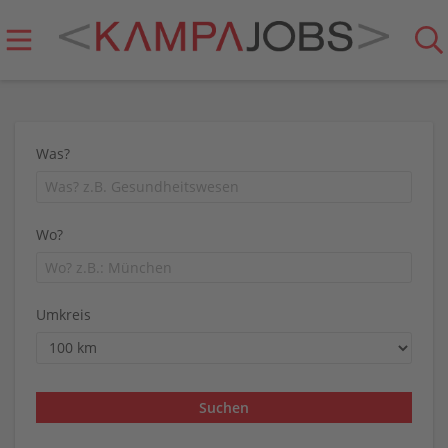
Was?
Wo?
Umkreis