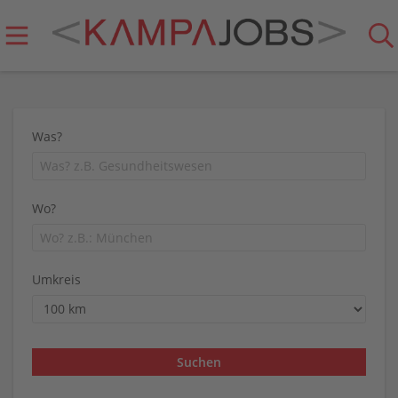
Was?
Wo?
Umkreis