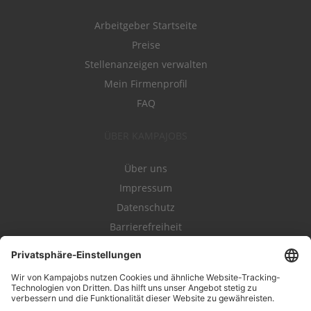
Arbeitgeber Startseite
Preise
Stellenanzeigen verwalten
Mein Firmenprofil
FAQ
ÜBER KAMPAJOBS
Über uns
Impressum
Datenschutz
Barrierefreiheit
Nutzungsbestimmungen
Campajobs Romandie
Kampahire
Kampagnenforum