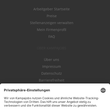
Arbeitgeber Startseite
Preise
Stellenanzeigen verwalten
Mein Firmenprofil
FAQ
ÜBER KAMPAJOBS
Über uns
Impressum
Datenschutz
Barrierefreiheit
Nutzungsbestimmungen
Campajobs Romandie
Kampahire
Kampagnenforum