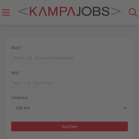
Was?
Wo?
Umkreis