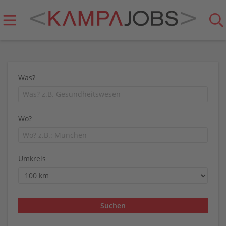
Was?
Wo?
Umkreis