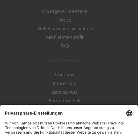
Arbeitgeber Startseite
Preise
Stellenanzeigen verwalten
Mein Firmenprofil
FAQ
ÜBER KAMPAJOBS
Über uns
Impressum
Datenschutz
Barrierefreiheit
Nutzungsbestimmungen
Campajobs Romandie
Kampahire
Kampagnenforum