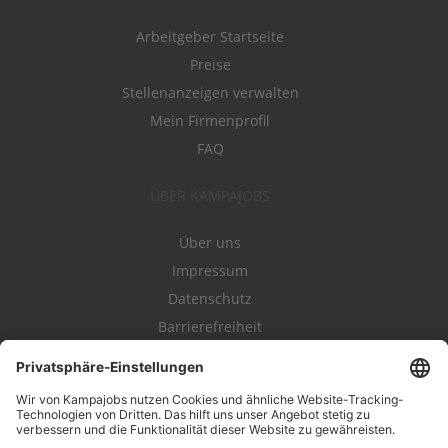
Arbeitgeber Startseite
Preise
Stellenanzeigen verwalten
Mein Firmenprofil
FAQ
ÜBER KAMPAJOBS
Über uns
Impressum
Datenschutz
Barrierefreiheit
Nutzungsbestimmungen
Campajobs Romandie
Kampahire
Kampagnenforum