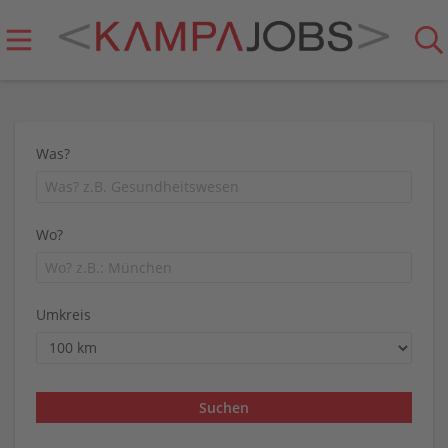
Was?
Wo?
Umkreis