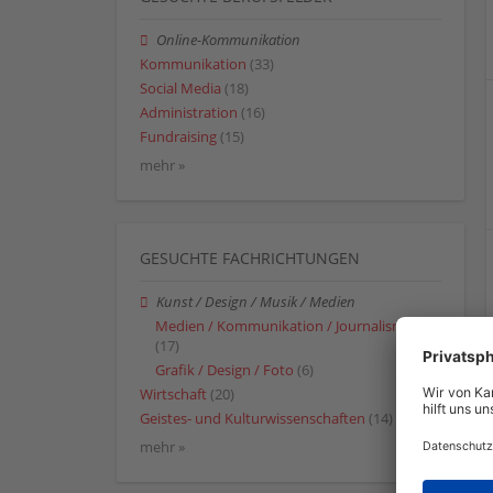
Online-Kommunikation
Kommunikation
(33)
Social Media
(18)
Administration
(16)
Fundraising
(15)
mehr »
GESUCHTE FACHRICHTUNGEN
Kunst / Design / Musik / Medien
Medien / Kommunikation / Journalismus
(17)
Grafik / Design / Foto
(6)
Wirtschaft
(20)
Geistes- und Kulturwissenschaften
(14)
mehr »