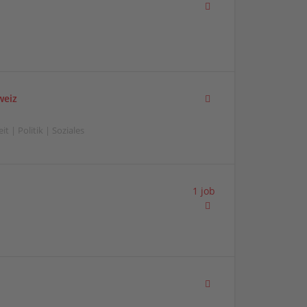
weiz
t | Politik | Soziales
1 job