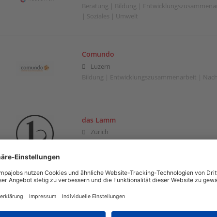
Beratung | Bildung | Entwicklungszusammenarb
| Soziales | Umwelt
Comundo
Luzern
Bildung | Entwicklungszusammenarbeit | Nachh
das Lamm
Zürich
Medien | Nachhaltigkeit | Soziales | Umwelt
Demeter-Geschäftsstelle GmbH
Olten
Nachhaltigkeit | Umwelt