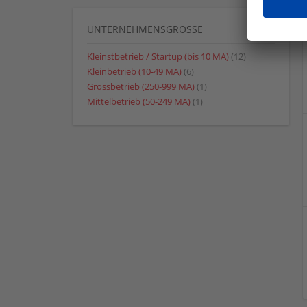
UNTERNEHMENSGRÖSSE
Kleinstbetrieb / Startup (bis 10 MA)
(12)
Kleinbetrieb (10-49 MA)
(6)
Grossbetrieb (250-999 MA)
(1)
Mittelbetrieb (50-249 MA)
(1)