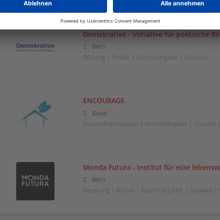
Demokrative - Initiative für politische B
Bern
Bildung | Politik | Nachhaltigkeit | Soziales
ENCOURAGE
Basel
Gesundheitswesen | Nachhaltigkeit | Soziales
Monda Futura - Institut für eine lebens
Bern
Beratung | Kultur | Nachhaltigkeit | Soziales 