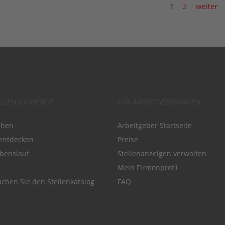
1
2
weiter
ELLENSUCHENDE
FÜR ARBEITGEBERINNEN
chen
Arbeitgeber Startseite
entdecken
Preise
benslauf
Stellenanzeigen verwalten
Mein Firmenprofil
chen Sie den Stellenkatalog
FAQ