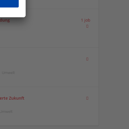
ildung
1 job
 | Umwelt
werte Zukunft
| Umwelt