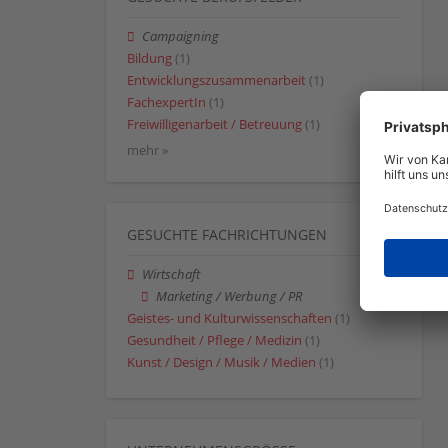
Campaigning
Bildung
(1)
Entwicklungszusammenarbeit
(1)
FachexpertIn
(1)
Freiwilligenarbeit / Betreuung
(1)
mehr »
GESUCHTE FACHRICHTUNGEN
Wirtschaft
Marketing / Werbung / PR
Geistes- und Kulturwissenschaften
(1)
Gesundheit / Pflege / Medizin
(1)
Kunst / Design / Musik / Medien
(1)