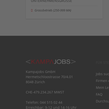
UNTERNEHMENSGRÖSSE
Grossbetrieb (250-999 MA)
FÜR ST
Kampajobs GmbH
Jobs su
Hermetschloostrasse 70/4.01
Firmen 
8048 Zürich
Mein Le
CHE-479.234.267 MWST
FAQ
Durchsu
Telefon: 044 515 02 44
Erreichbar: 9-12 und 14-16 Uhr