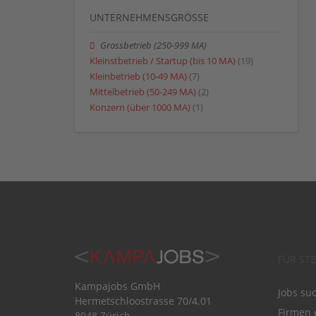
UNTERNEHMENSGRÖSSE
Grossbetrieb (250-999 MA)
Kleinstbetrieb / Startup (bis 10 MA)
(19)
Kleinbetrieb (10-49 MA)
(7)
Mittelbetrieb (50-249 MA)
(2)
Konzern (über 1000 MA)
(1)
FÜR ST
Kampajobs GmbH
Jobs su
Hermetschloostrasse 70/4.01
Firmen 
8048 Zürich