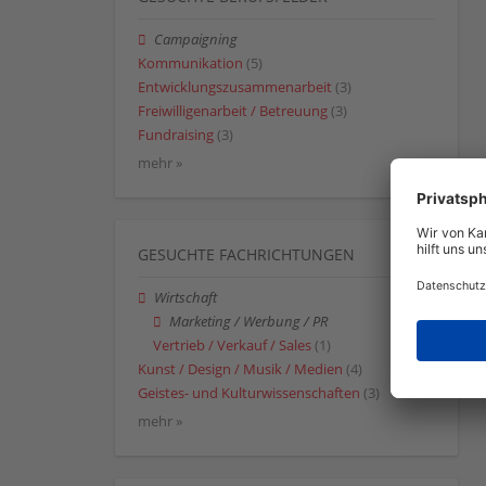
Campaigning
Kommunikation
(5)
Entwicklungszusammenarbeit
(3)
Freiwilligenarbeit / Betreuung
(3)
Fundraising
(3)
mehr »
GESUCHTE FACHRICHTUNGEN
Wirtschaft
Marketing / Werbung / PR
Vertrieb / Verkauf / Sales
(1)
Kunst / Design / Musik / Medien
(4)
Geistes- und Kulturwissenschaften
(3)
mehr »