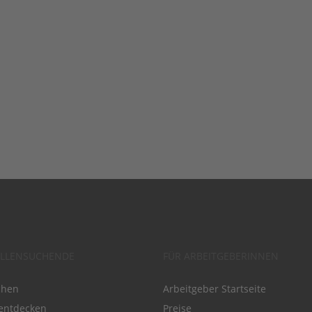
ELLENSUCHENDE
FÜR ARBEITGEBERINNEN
chen
Arbeitgeber Startseite
entdecken
Preise