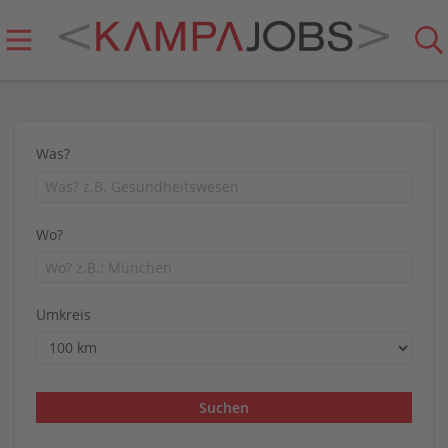
Was?
Wo?
Umkreis